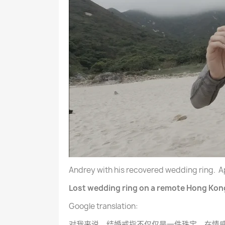
Andrey with his recovered wedding ring. Ap
Lost wedding ring on a remote Hong Kon
Google translation:
对我来说，结婚戒指不仅仅是一件珠宝。在情