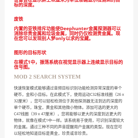
标的深度。
废铁
内置的亚铁排斥功能使Deephunter金属探测器可以
消除非贵金属和垃圾金属，同时仍仅检测贵金属。现
在您可以发现别人梦only以求的宝藏。
图形的目标形状
在模式1中，振荡系统在视觉显示器上连续显示目标的
信号图。
MOD 2 SEARCH SYSTEM
快速恢复模式能够通过音频目标识别功能检测异常深度的单个
硬币，金和小目标。在此模式下，使用运动C32标准线圈（26 x
32厘米），您可以轻松检测位于其他探测器无法到达的深度的
单个硬币，珠宝，黄金和其他微小物体。添加可选的更大的
C47线圈（39 x 47厘米），您将能够以更大的深度到达更大的
物体，就像在模式1中一样。该系统易于使用，可识别深度较大
的金属。通过三种不同的声音提醒用户金属的类型。现在您可
以轻松地知道目标是黄金，珍贵或非珍贵。