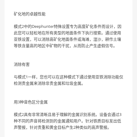
矿化地的卓越性能
模式2中的Deephunter特殊设置专为高度矿化条件而设计，因
此您可以轻松地在所有类型的地面条件下执行搜索。通过使用
亚铁设置，可以消除高矿化地面条件或海滩，湿沙，耕作土壤
等铁含量高的地区中矿物的干扰，从而防止产生虚假信号。
消除有害
与模式1一样，您也可以在这种模式下通过使用亚铁消除功能仅
检测贵金属来消除非贵金属和垃圾金属。
用3种音色区分金属
模式2具有非常清晰且易于理解的金属识别系统。设备会通过3
种不同的声音将检测到的金属通知用户。针对铁质目标发出低
声警报，针对贵重和黄金目标产生2种类似的高声警报。