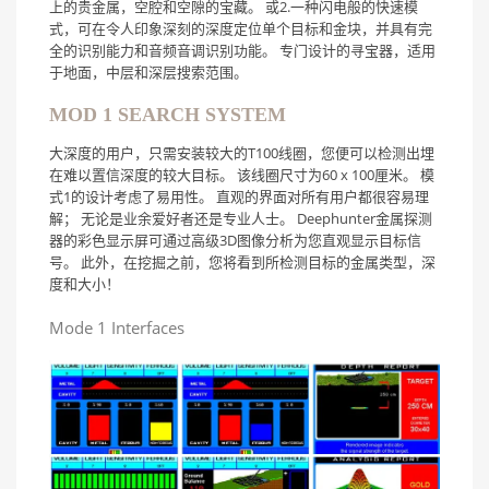
上的贵金属，空腔和空隙的宝藏。 或2.一种闪电般的快速模
式，可在令人印象深刻的深度定位单个目标和金块，并具有完
全的识别能力和音频音调识别功能。 专门设计的寻宝器，适用
于地面，中层和深层搜索范围。
MOD 1 SEARCH SYSTEM
大深度的用户，只需安装较大的T100线圈，您便可以检测出埋
在难以置信深度的较大目标。 该线圈尺寸为60 x 100厘米。 模
式1的设计考虑了易用性。 直观的界面对所有用户都很容易理
解； 无论是业余爱好者还是专业人士。 Deephunter金属探测
器的彩色显示屏可通过高级3D图像分析为您直观显示目标信
号。 此外，在挖掘之前，您将看到所检测目标的金属类型，深
度和大小！
Mode 1 Interfaces